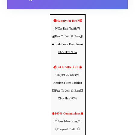
🤑Hungry for Hits?🤑
🚕Get Real Traffic🚕
💰Free To Join & Earn💰
🔥Build Your Downline🔥
Click Here NOW
💰Get to 500k XRP 💰
⚡️In just 25 weeks!⚡️
Receive a Free Position
💥Free To Join & Earn💥
Click Here NOW
💲100% Commissions💲
💥Free Advertising💥
💥Targeted Traffic💥