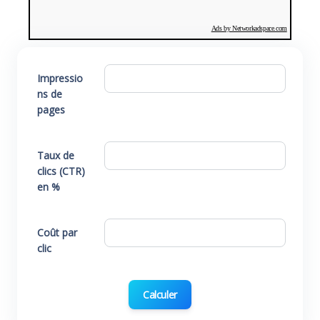
Ads by Networkadspace.com
Impressio
ns de
pages
Taux de
clics (CTR)
en %
Coût par
clic
Calculer