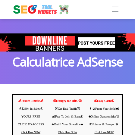
Calculatrice AdSense
💰Proven Emails💰
🤑Hungry for Hits?🤑
💰Easy Cash💰
💰$239k In Sales💰
🚕Get Real Traffic🚕
👩‍💻From Your Sofa!🛋️
YOURS FREE
💰Free To Join & Earn💰
🌐Online Opportunities🚀
CLICK TO ACCESS
🔥Build Your Downline🔥
💵Join us & Prosper!💲
Click Here NOW
Click Here NOW
Click Here NOW