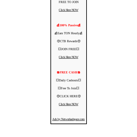
FREE TO JOIN
Click Here NOW
💰100% Passive💰
💰Earn TON Hourly💰
🤑CTB Rewards🤑
💥JOIN FREE💥
Click Here NOW
💲FREE CASH💲
💥Daily Cashouts💥
💥Free To Join💥
🤑CLICK HERE🤑
Click Here NOW
Ads by Networkadspace.com