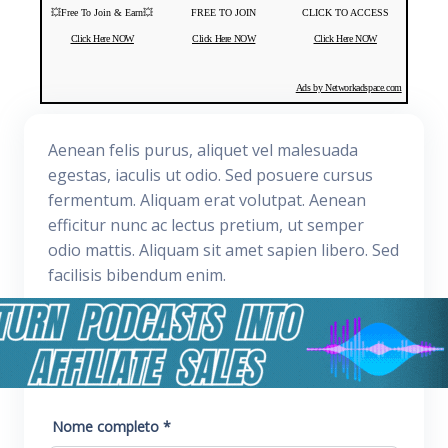
💥Free To Join & Earn💥
FREE TO JOIN
CLICK TO ACCESS
Click Here NOW
Click Here NOW
Click Here NOW
Ads by Networkadspace.com
Aenean felis purus, aliquet vel malesuada
egestas, iaculis ut odio. Sed posuere cursus
fermentum. Aliquam erat volutpat. Aenean
efficitur nunc ac lectus pretium, ut semper
odio mattis. Aliquam sit amet sapien libero. Sed
facilisis bibendum enim.
Nome completo *