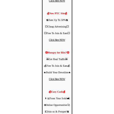
Click Here NOW
💰New PTC Site💰
💲Earn Up To 50%💲
💥Cheap Advertising💥
💥Free To Join & Earn💥
Click Here NOW
🤑Hungry for Hits?🤑
🚕Get Real Traffic🚕
💰Free To Join & Earn💰
🔥Build Your Downline🔥
Click Here NOW
💰Easy Cash💰
👩‍💻From Your Sofa!🛋️
🌐Online Opportunities🚀
💵Join us & Prosper!💲