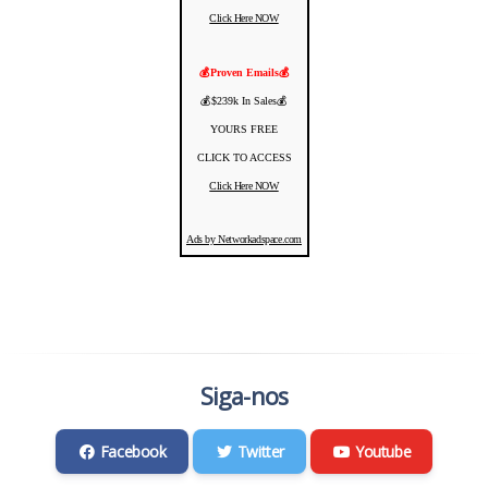
Click Here NOW
💰Proven Emails💰
💰$239k In Sales💰
YOURS FREE
CLICK TO ACCESS
Click Here NOW
Ads by Networkadspace.com
Siga-nos
Facebook
Twitter
Youtube