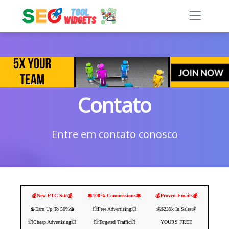
Contato
Entre em contato conosco
💰New PTC Site💰
💲100% Commissions💲
💰Proven Emails💰
💲Earn Up To 50%💲
💥Free Advertising💥
💰$239k In Sales💰
💥Cheap Advertising💥
💥Targeted Traffic💥
YOURS FREE