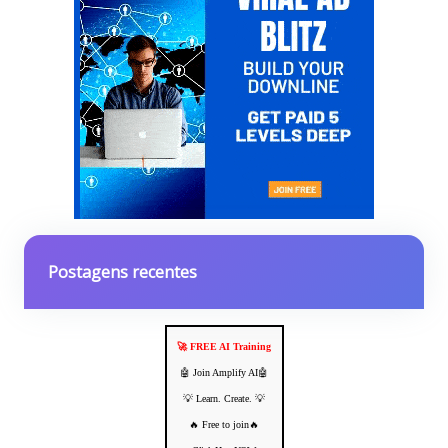
Postagens recentes
🚀 FREE AI Training
🤖 Join Amplify AI🤖
💡 Learn. Create. 💡
🔥 Free to join🔥