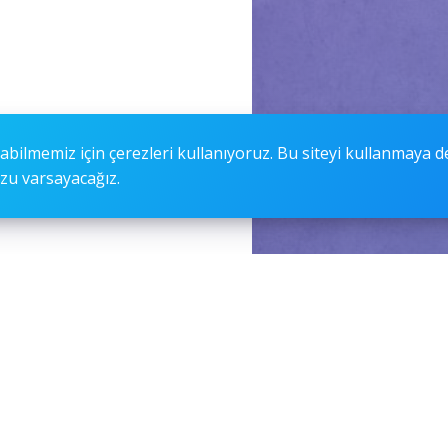
abilmemiz için çerezleri kullanıyoruz. Bu siteyi kullanmaya 
u varsayacağız.
Bizi takip et