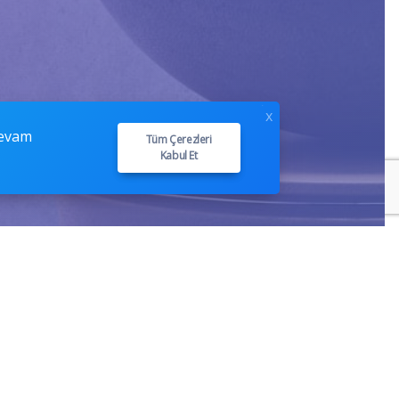
x
devam
Tüm Çerezleri
Kabul Et