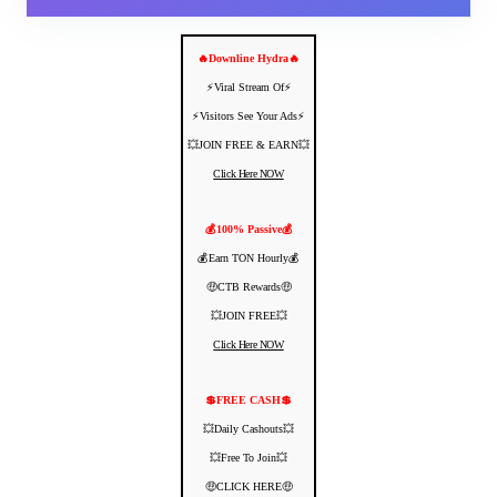
🔥Downline Hydra🔥
⚡️Viral Stream Of⚡️
⚡️Visitors See Your Ads⚡
💥JOIN FREE & EARN💥
Click Here NOW
💰100% Passive💰
💰Earn TON Hourly💰
🤑CTB Rewards🤑
💥JOIN FREE💥
Click Here NOW
💲FREE CASH💲
💥Daily Cashouts💥
💥Free To Join💥
🤑CLICK HERE🤑