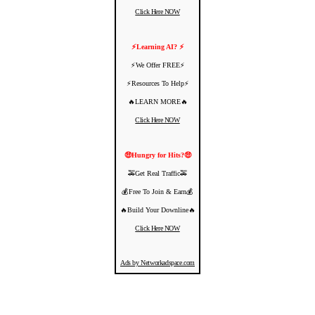
Click Here NOW
⚡️Learning AI? ⚡️
⚡️We Offer FREE⚡️
⚡️Resources To Help⚡️
🔥LEARN MORE🔥
Click Here NOW
🤑Hungry for Hits?🤑
🚕Get Real Traffic🚕
💰Free To Join & Earn💰
🔥Build Your Downline🔥
Click Here NOW
Ads by Networkadspace.com