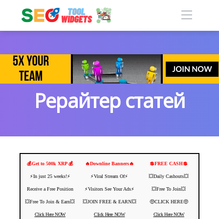
Рерайтер статей
💰Get to 500k XRP 💰
🔥Downline Banners🔥
💲FREE CASH💲
⚡️In just 25 weeks!⚡️
⚡️Viral Stream Of⚡️
💥Daily Cashouts💥
Receive a Free Position
⚡️Visitors See Your Ads⚡
💥Free To Join💥
💥Free To Join & Earn💥
💥JOIN FREE & EARN💥
🤑CLICK HERE🤑
Click Here NOW
Click Here NOW
Click Here NOW