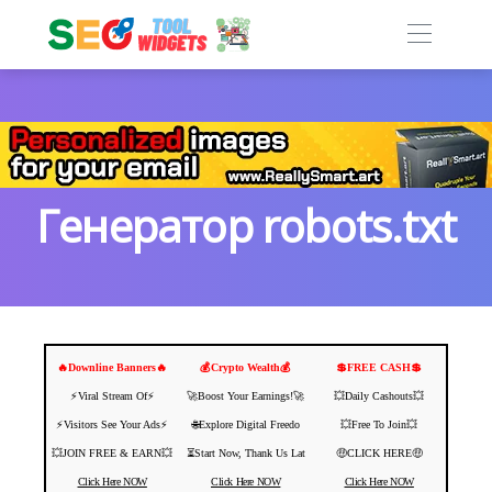
Генератор robots.txt
🔥Downline Banners🔥
💰Crypto Wealth💰
💲FREE CASH💲
⚡️Viral Stream Of⚡️
🚀Boost Your Earnings!🚀
💥Daily Cashouts💥
⚡️Visitors See Your Ads⚡
🌐Explore Digital Freedo
💥Free To Join💥
💥JOIN FREE & EARN💥
⏳Start Now, Thank Us Lat
🤑CLICK HERE🤑
Click Here NOW
Click Here NOW
Click Here NOW