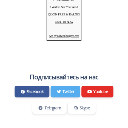
⚡️Visitors See Your Ads⚡
💥JOIN FREE & EARN💥
Click Here NOW
Ads by Networkadspace.com
Подписывайтесь на нас
Facebook
Twitter
Youtube
Telegram
Skype