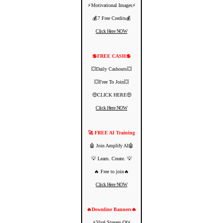
⚡️Motivational Images⚡️
💰7 Free Credits💰
Click Here NOW
💲FREE CASH💲
💥Daily Cashouts💥
💥Free To Join💥
🤑CLICK HERE🤑
Click Here NOW
🚀 FREE AI Training
🤖 Join Amplify AI🤖
💡 Learn. Create. 💡
🔥 Free to join🔥
Click Here NOW
🔥Downline Banners🔥
⚡️Viral Stream Of⚡️