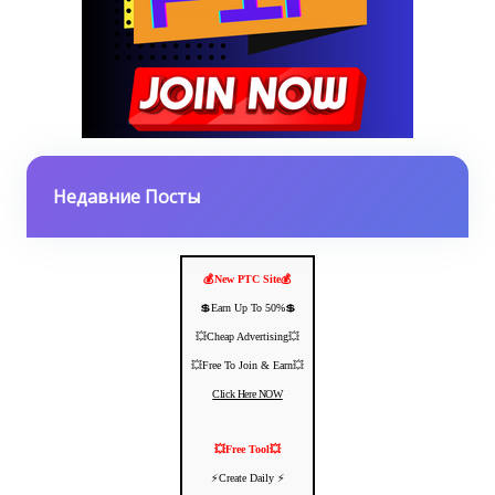
Недавние Посты
💰New PTC Site💰
💲Earn Up To 50%💲
💥Cheap Advertising💥
💥Free To Join & Earn💥
Click Here NOW
💥Free Tool💥
⚡️Create Daily ⚡️