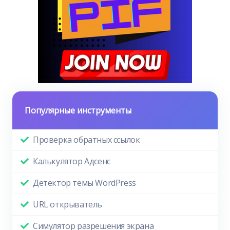
Популярные инструменты
Проверка обратных ссылок
Калькулятор Адсенс
Детектор темы WordPress
URL открыватель
Симулятор разрешения экрана