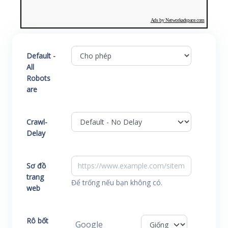
Ads by Networkadspace.com
Default -
All
Robots
are
Crawl-
Delay
Sơ đồ
trang
Để trống nếu bạn không có.
web
Rô bốt
Google