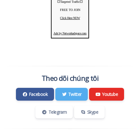
💥Targeted Traffic💥
FREE TO JOIN
Click Here NOW
Ads by Networkadspace.com
Theo dõi chúng tôi
Facebook
Twitter
Youtube
Telegram
Skype