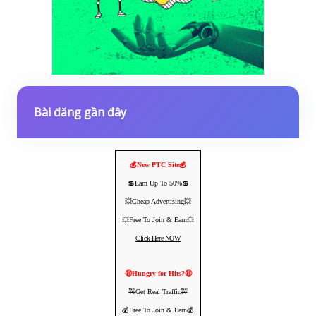
Bài đăng gần đây
💰New PTC Site💰
💲Earn Up To 50%💲
💥Cheap Advertising💥
💥Free To Join & Earn💥
Click Here NOW
🤑Hungry for Hits?🤑
🚕Get Real Traffic🚕
💰Free To Join & Earn💰