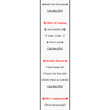
🔥Build Your Downline🔥
Click Here NOW
🚀 FREE AI Training
🤖 Join Amplify AI🤖
💡 Learn. Create. 💡
🔥 Free to join🔥
Click Here NOW
🔥Downline Banners🔥
⚡️Viral Stream Of⚡️
⚡️Visitors See Your Ads⚡
💥JOIN FREE & EARN💥
Click Here NOW
💲100% Commissions💲
💥Free Advertising💥