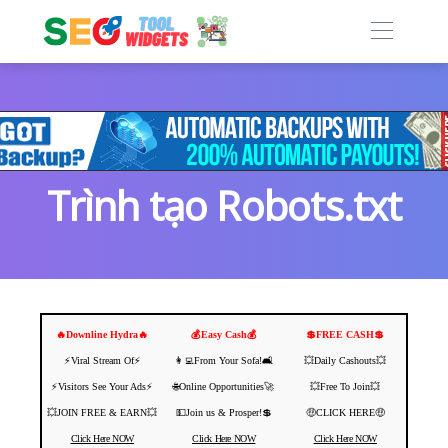
Trình tạo Robots.txt
🔥Downline Hydra🔥
💰Easy Cash💰
💲FREE CASH💲
⚡️Viral Stream Of⚡️
👩‍💻From Your Sofa!🛋️
💥Daily Cashouts💥
⚡️Visitors See Your Ads⚡
🌐Online Opportunities🚀
💥Free To Join💥
💥JOIN FREE & EARN💥
💵Join us & Prosper!💲
🤑CLICK HERE🤑
Click Here NOW
Click Here NOW
Click Here NOW