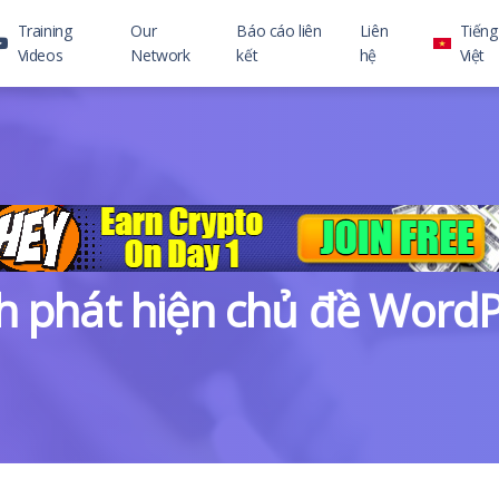
Training
Our
Báo cáo liên
Liên
Tiếng
Videos
Network
kết
hệ
Việt
h phát hiện chủ đề Word