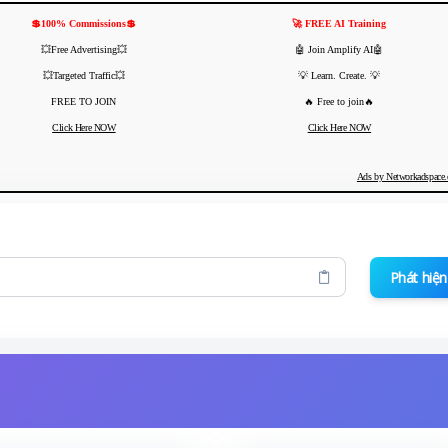
💲100% Commissions💲
🚀 FREE AI Training
💥Free Advertising💥
🤖 Join Amplify AI🤖
💥Targeted Traffic💥
💡 Learn. Create. 💡
FREE TO JOIN
🔥 Free to join🔥
Click Here NOW
Click Here NOW
Ads by Networkadspace
Phát hiện