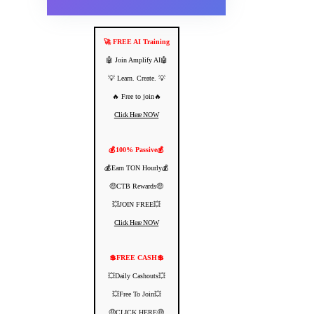
🚀 FREE AI Training
🤖 Join Amplify AI🤖
💡 Learn. Create. 💡
🔥 Free to join🔥
Click Here NOW
💰100% Passive💰
💰Earn TON Hourly💰
🤑CTB Rewards🤑
💥JOIN FREE💥
Click Here NOW
💲FREE CASH💲
💥Daily Cashouts💥
💥Free To Join💥
🤑CLICK HERE🤑