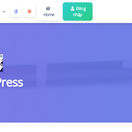
Đăng
Home
nhập
Press