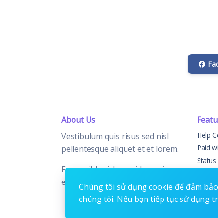
Fa
About Us
Featu
Help C
Vestibulum quis risus sed nisl
Paid w
pellentesque aliquet et et lorem.
Status
Fusce nibh nisl, gravida nec ipsum
Chang
eu, feugiat condimentum velit.
Contac
Chúng tôi sử dụng cookie để đảm bảo 
chúng tôi. Nếu bạn tiếp tục sử dụng t