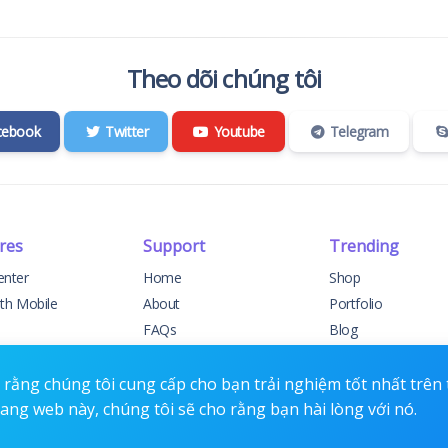
Theo dõi chúng tôi
cebook
Twitter
Youtube
Telegram
res
Support
Trending
enter
Home
Shop
ith Mobile
About
Portfolio
FAQs
Blog
elog
Support
Events
t Support
Contact
Forums
rằng chúng tôi cung cấp cho bạn trải nghiệm tốt nhất trên
rang web này, chúng tôi sẽ cho rằng bạn hài lòng với nó.