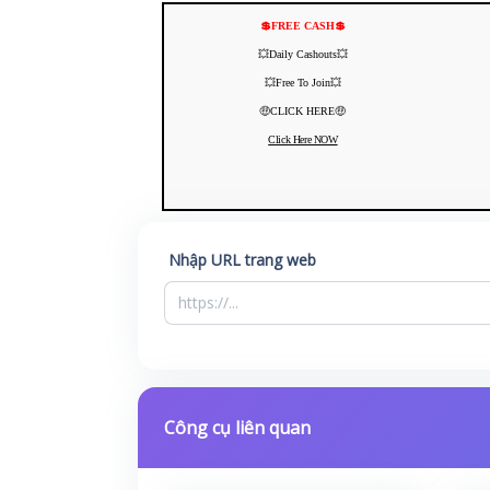
💲FREE CASH💲
💥Daily Cashouts💥
💥Free To Join💥
🤑CLICK HERE🤑
Click Here NOW
Nhập URL trang web
Công cụ liên quan