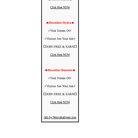
Click Here NOW
🔥Downline Hydra🔥
⚡️Viral Stream Of⚡️
⚡️Visitors See Your Ads⚡
💥JOIN FREE & EARN💥
Click Here NOW
🔥Downline Banners🔥
⚡️Viral Stream Of⚡️
⚡️Visitors See Your Ads⚡
💥JOIN FREE & EARN💥
Click Here NOW
Ads by Networkadspace.com