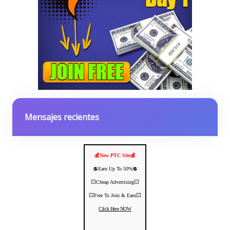
Mensajes recientes
💰New PTC Site💰
💲Earn Up To 50%💲
💥Cheap Advertising💥
💥Free To Join & Earn💥
Click Here NOW