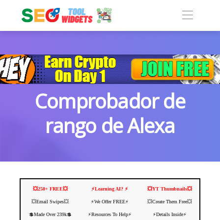
Comprobador de
rango de Alexa
💥250+ FREE💥
⚡️Learning AI? ⚡️
💥YT Thumbnails💥
💥Email Swipes💥
⚡️We Offer FREE⚡️
💥Create Them Free💥
💲Made Over 239k💲
⚡️Resources To Help⚡️
⚡️Details Inside⚡️