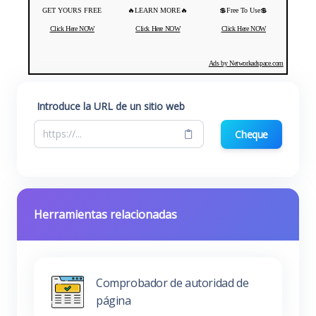
GET YOURS FREE
🔥LEARN MORE🔥
💲Free To Use💲
Click Here NOW
Click Here NOW
Click Here NOW
Ads by Networkadspace.com
Introduce la URL de un sitio web
Cheque
Herramientas relacionadas
Comprobador de autoridad de
página