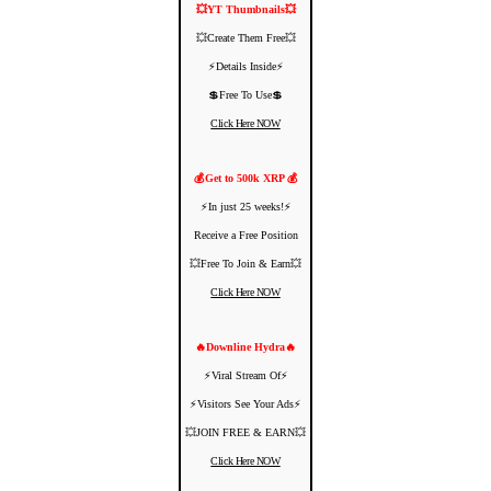
💥YT Thumbnails💥
💥Create Them Free💥
⚡️Details Inside⚡️
💲Free To Use💲
Click Here NOW
💰Get to 500k XRP 💰
⚡️In just 25 weeks!⚡️
Receive a Free Position
💥Free To Join & Earn💥
Click Here NOW
🔥Downline Hydra🔥
⚡️Viral Stream Of⚡️
⚡️Visitors See Your Ads⚡
💥JOIN FREE & EARN💥
Click Here NOW