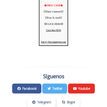
💲FREE CASH💲
💥Daily Cashouts💥
💥Free To Join💥
🤑CLICK HERE🤑
Click Here NOW
Ads by Networkadspace.com
Síguenos
Facebook
Twitter
Youtube
Telegram
Skype