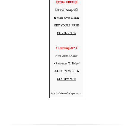
💥250+ FREE💥
💥Email Swipes💥
💲Made Over 239k💲
GET YOURS FREE
Click Here NOW
⚡️Learning AI? ⚡️
⚡️We Offer FREE⚡️
⚡️Resources To Help⚡️
🔥LEARN MORE🔥
Click Here NOW
Ads by Networkadspace.com