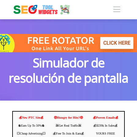
Simulador de
resolución de pantalla
💰New PTC Site💰
🤑Hungry for Hits?🤑
💰Proven Emails💰
💲Earn Up To 50%💲
🚕Get Real Traffic🚕
💰$239k In Sales💰
💥Cheap Advertising💥
💰Free To Join & Earn💰
YOURS FREE