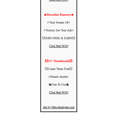
🔥Downline Banners🔥
⚡️Viral Stream Of⚡️
⚡️Visitors See Your Ads⚡
💥JOIN FREE & EARN💥
Click Here NOW
💥YT Thumbnails💥
💥Create Them Free💥
⚡️Details Inside⚡️
💲Free To Use💲
Click Here NOW
Ads by Networkadspace.com