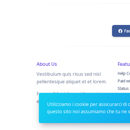
Fa
About Us
Featu
Help C
Vestibulum quis risus sed nisl
Paid w
pellentesque aliquet et et lorem.
Status
Fusce nibh nisl, gravida nec ipsum
Chang
eu, feugiat condimentum velit.
Contac
Utilizziamo i cookie per assicurarci di 
questo sito noi assumiamo che tu ne si