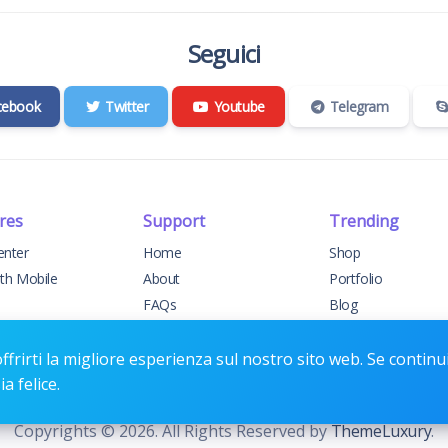
Seguici
cebook
Twitter
Youtube
Telegram
res
Support
Trending
enter
Home
Shop
ith Mobile
About
Portfolio
FAQs
Blog
elog
Support
Events
t Support
Contact
Forums
offrirti la migliore esperienza sul nostro sito web. Se continui
a felice.
Copyrights © 2026. All Rights Reserved by
ThemeLuxury
.