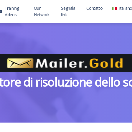
Training
Our
Segnala
Contatto
Italian
Videos
Network
link
tore di risoluzione dello 