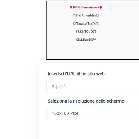
💲100% Commissions💲
💥Free Advertising💥
💥Targeted Traffic💥
FREE TO JOIN
Click Here NOW
Inserisci l'URL di un sito web
Seleziona la risoluzione dello schermo: