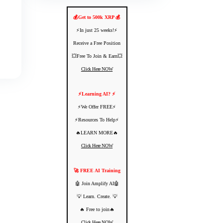
💰Get to 500k XRP 💰
⚡️In just 25 weeks!⚡️
Receive a Free Position
💥Free To Join & Earn💥
Click Here NOW
⚡️Learning AI? ⚡️
⚡️We Offer FREE⚡️
⚡️Resources To Help⚡️
🔥LEARN MORE🔥
Click Here NOW
🚀 FREE AI Training
🤖 Join Amplify AI🤖
💡 Learn. Create. 💡
🔥 Free to join🔥
Click Here NOW