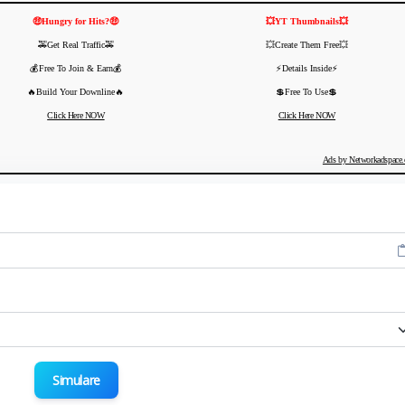
🤑Hungry for Hits?🤑
💥YT Thumbnails💥
🚕Get Real Traffic🚕
💥Create Them Free💥
💰Free To Join & Earn💰
⚡️Details Inside⚡️
🔥Build Your Downline🔥
💲Free To Use💲
Click Here NOW
Click Here NOW
Ads by Networkadspace
Simulare