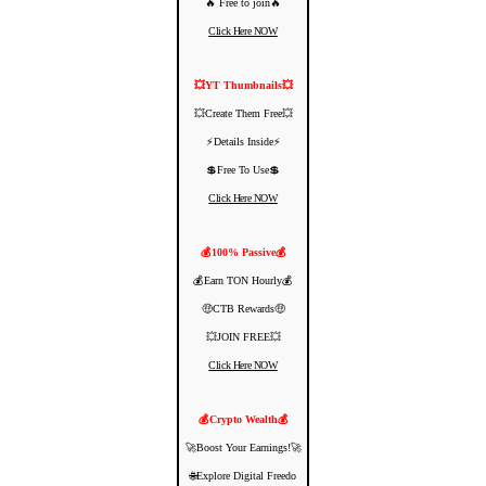
🔥 Free to join🔥
Click Here NOW
💥YT Thumbnails💥
💥Create Them Free💥
⚡️Details Inside⚡️
💲Free To Use💲
Click Here NOW
💰100% Passive💰
💰Earn TON Hourly💰
🤑CTB Rewards🤑
💥JOIN FREE💥
Click Here NOW
💰Crypto Wealth💰
🚀Boost Your Earnings!🚀
🌐Explore Digital Freedo