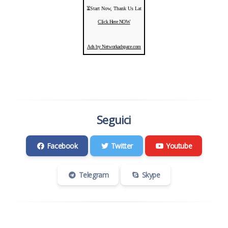
⏳Start Now, Thank Us Lat
Click Here NOW
Ads by Networkadspace.com
Seguici
Facebook
Twitter
Youtube
Telegram
Skype