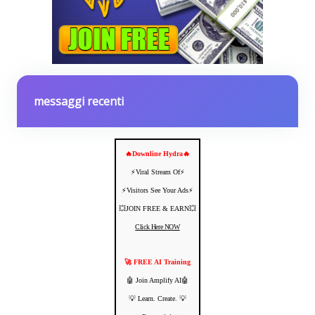
messaggi recenti
🔥Downline Hydra🔥
⚡️Viral Stream Of⚡️
⚡️Visitors See Your Ads⚡
💥JOIN FREE & EARN💥
Click Here NOW
🚀 FREE AI Training
🤖 Join Amplify AI🤖
💡 Learn. Create. 💡