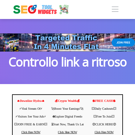
Controllo link a ritroso
🔥Downline Hydra🔥
💰Crypto Wealth💰
💲FREE CASH💲
⚡️Viral Stream Of⚡️
🚀Boost Your Earnings!🚀
💥Daily Cashouts💥
⚡️Visitors See Your Ads⚡
🌐Explore Digital Freedo
💥Free To Join💥
💥JOIN FREE & EARN💥
⏳Start Now, Thank Us Lat
🤑CLICK HERE🤑
Click Here NOW
Click Here NOW
Click Here NOW