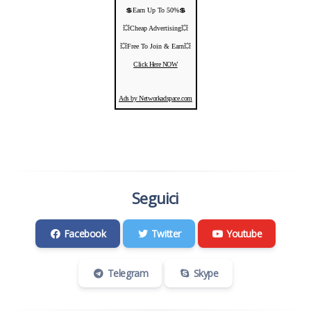
💲Earn Up To 50%💲
💥Cheap Advertising💥
💥Free To Join & Earn💥
Click Here NOW
Ads by Networkadspace.com
Seguici
Facebook
Twitter
Youtube
Telegram
Skype