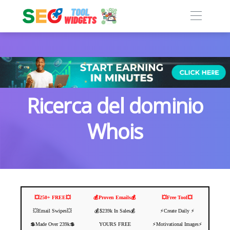
Ricerca del dominio
Whois
💥250+ FREE💥
💰Proven Emails💰
💥Free Tool💥
💥Email Swipes💥
💰$239k In Sales💰
⚡️Create Daily ⚡️
💲Made Over 239k💲
YOURS FREE
⚡️Motivational Images⚡️