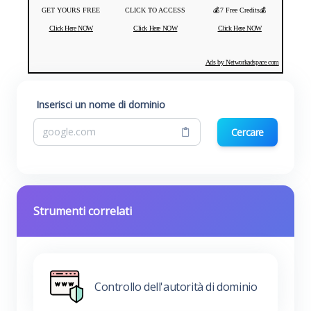
GET YOURS FREE
CLICK TO ACCESS
💰7 Free Credits💰
Click Here NOW
Click Here NOW
Click Here NOW
Ads by Networkadspace.com
Inserisci un nome di dominio
Cercare
Strumenti correlati
Controllo dell'autorità di dominio