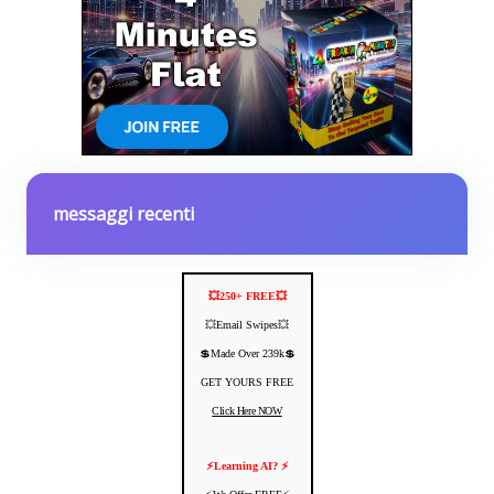
messaggi recenti
💥250+ FREE💥
💥Email Swipes💥
💲Made Over 239k💲
GET YOURS FREE
Click Here NOW
⚡️Learning AI? ⚡️