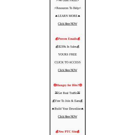
⚡️We Offer FREE⚡️
⚡️Resources To Help⚡️
🔥LEARN MORE🔥
Click Here NOW
💰Proven Emails💰
💰$239k In Sales💰
YOURS FREE
CLICK TO ACCESS
Click Here NOW
🤑Hungry for Hits?🤑
🚕Get Real Traffic🚕
💰Free To Join & Earn💰
🔥Build Your Downline🔥
Click Here NOW
💰New PTC Site💰