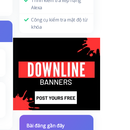
Trình kiểm tra xếp hạng
Alexa
Công cụ kiểm tra mật độ từ
khóa
Bài đăng gần đây