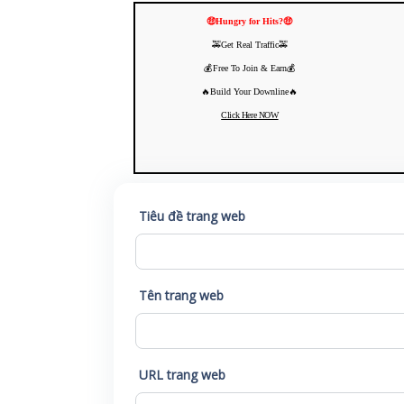
🤑Hungry for Hits?🤑
🚕Get Real Traffic🚕
💰Free To Join & Earn💰
🔥Build Your Downline🔥
Click Here NOW
Tiêu đề trang web
Tên trang web
URL trang web