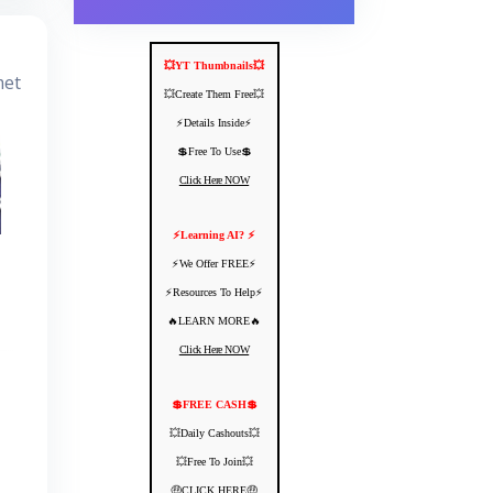
💥YT Thumbnails💥
met
💥Create Them Free💥
⚡️Details Inside⚡️
💲Free To Use💲
Click Here NOW
⚡️Learning AI? ⚡️
⚡️We Offer FREE⚡️
⚡️Resources To Help⚡️
🔥LEARN MORE🔥
Click Here NOW
💲FREE CASH💲
💥Daily Cashouts💥
💥Free To Join💥
🤑CLICK HERE🤑