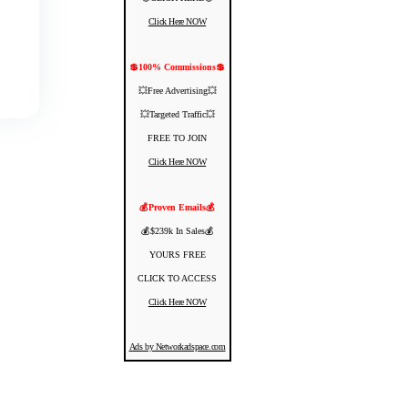
Click Here NOW
💲100% Commissions💲
💥Free Advertising💥
💥Targeted Traffic💥
FREE TO JOIN
Click Here NOW
💰Proven Emails💰
💰$239k In Sales💰
YOURS FREE
CLICK TO ACCESS
Click Here NOW
Ads by Networkadspace.com