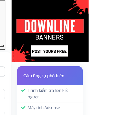
.com
Các công cụ phổ biến
Trình kiểm tra liên kết
ngược
Máy tính Adsense