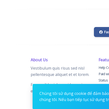
Fa
About Us
Featu
Help C
Vestibulum quis risus sed nisl
Paid w
pellentesque aliquet et et lorem.
Status
Fusce nibh nisl, gravida nec ipsum
Chang
eu, feugiat condimentum velit.
Contac
Chúng tôi sử dụng cookie để đảm bảo 
chúng tôi. Nếu bạn tiếp tục sử dụng t