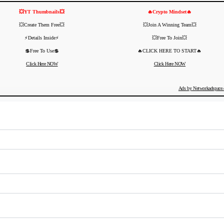
💥YT Thumbnails💥
🔥Crypto Mindset🔥
💥Create Them Free💥
💥Join A Winning Team💥
⚡️Details Inside⚡️
💥Free To Join💥
💲Free To Use💲
🔥CLICK HERE TO START🔥
Click Here NOW
Click Here NOW
Ads by Networkadspace