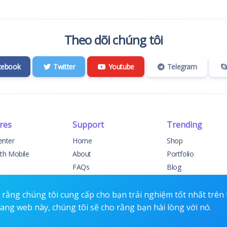
Theo dõi chúng tôi
cebook
Twitter
Youtube
Telegram
res
Support
Trending
enter
Home
Shop
ith Mobile
About
Portfolio
FAQs
Blog
elog
Support
Events
t Support
Contact
Forums
rằng chúng tôi cung cấp cho bạn trải nghiệm tốt nhất trên
rang web này, chúng tôi sẽ cho rằng bạn hài lòng với nó.