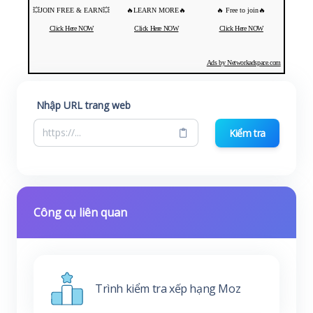
💥JOIN FREE & EARN💥
🔥LEARN MORE🔥
🔥 Free to join🔥
Click Here NOW
Click Here NOW
Click Here NOW
Ads by Networkadspace.com
Nhập URL trang web
Kiểm tra
Công cụ liên quan
Trình kiểm tra xếp hạng Moz