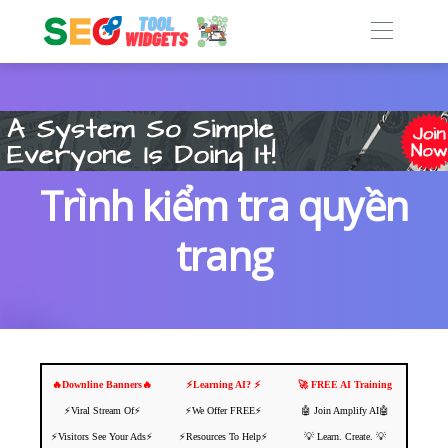
Trình kiểm tra quyền
trang
🔥Downline Banners🔥
⚡️Learning AI? ⚡️
🚀 FREE AI Training
⚡️Viral Stream Of⚡️
⚡️We Offer FREE⚡️
🤖 Join Amplify AI🤖
⚡️Visitors See Your Ads⚡
⚡️Resources To Help⚡️
💡 Learn. Create. 💡