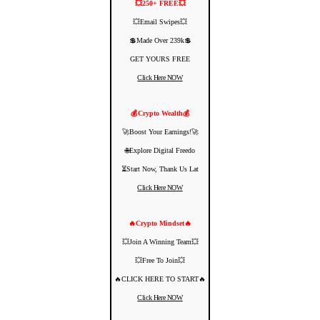
💥250+ FREE💥
💥Email Swipes💥
💲Made Over 239k💲
GET YOURS FREE
Click Here NOW
💰Crypto Wealth💰
🚀Boost Your Earnings!🚀
🌐Explore Digital Freedo
⏳Start Now, Thank Us Lat
Click Here NOW
🔥Crypto Mindset🔥
💥Join A Winning Team💥
💥Free To Join💥
🔥CLICK HERE TO START🔥
Click Here NOW