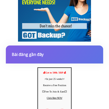
Bài đăng gần đây
💰Get to 500k XRP 💰
⚡️In just 25 weeks!⚡️
Receive a Free Position
💥Free To Join & Earn💥
Click Here NOW