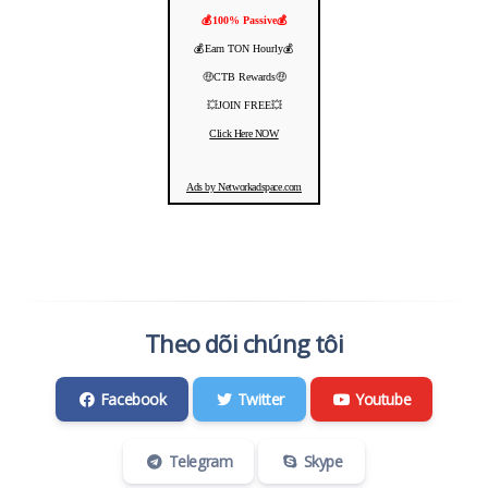
💰100% Passive💰
💰Earn TON Hourly💰
🤑CTB Rewards🤑
💥JOIN FREE💥
Click Here NOW
Ads by Networkadspace.com
Theo dõi chúng tôi
Facebook
Twitter
Youtube
Telegram
Skype